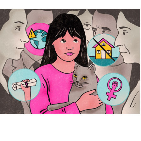
Callen a ese niño - El Gato y La Caja
2025