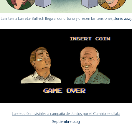
La interna Larreta-Bullrich llega al conurbano y crecen las tensiones
, Junio 2023
La elección invisible: la campaña de Juntos por el Cambio se dilata
Septiembre 2023